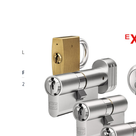
HS-Anlage WINKHAUS RPS EXPR
Lieferzeit ca. 3-4 Werktage (zzgl. Versand)
Pos.
Stk.
Artikel
Z1
1
Doppelzylinder DZ 01
Zylinderlänge Außen
65.3 mm
Zylinderlänge Innen
45.3 mm
N&G Funktion
ohne
Zylinderfärbung
Standard vernickelt (s