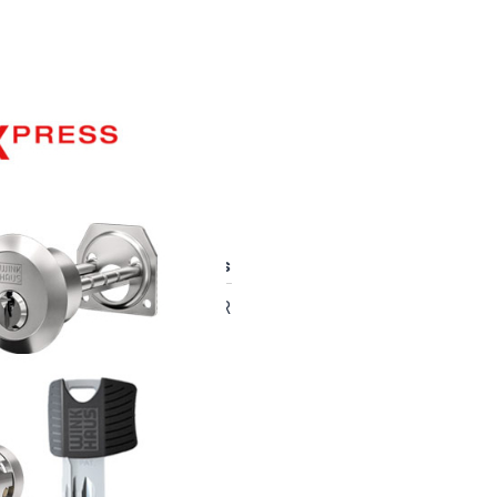
ESS #90117
Einzelpreis
Gesamtpreis
79.68 EUR
79.68 EUR
ilberfarbig)