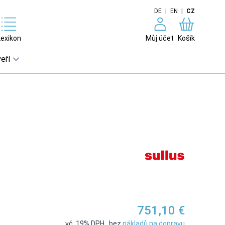
DE
|
EN
|
CZ
Lexikon
Můj účet
Košík
eří
751,10 €
vč. 19% DPH
,
bez
nákladů na dopravu