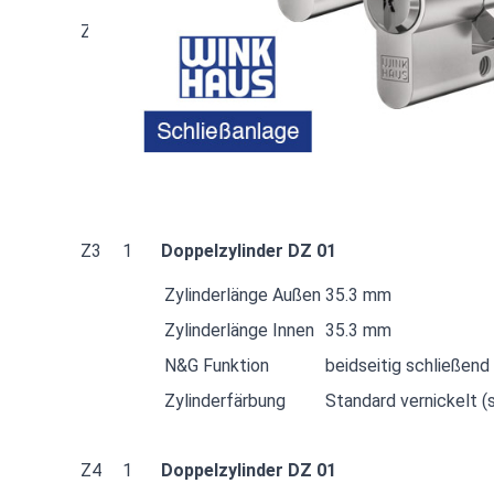
Z2
1
Doppelzylinder DZ 01
Zylinderlänge Außen
65.3 mm
Zylinderlänge Innen
45.3 mm
N&G Funktion
beidseitig schließend
Zylinderfärbung
Standard vernickelt (s
Z3
1
Doppelzylinder DZ 01
Zylinderlänge Außen
35.3 mm
Zylinderlänge Innen
35.3 mm
N&G Funktion
beidseitig schließend
Zylinderfärbung
Standard vernickelt (s
Z4
1
Doppelzylinder DZ 01