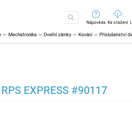
Nápověda
Ke stažení
y
Mechatronika
Dveřní zámky
Kování
Příslušenství dv
 RPS EXPRESS #90117