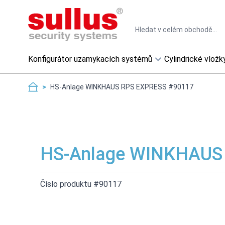
Skip to Content
Search
Konfigurátor uzamykacích systémů
Cylindrické vložk
>
HS-Anlage WINKHAUS RPS EXPRESS #90117
HS-Anlage WINKHAUS
Číslo produktu #90117