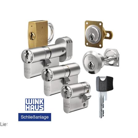
HS-Anlage WINKHAUS RPS #90636
991,10 €
vč. 19% DPH
,
bez
nákladů na dopravu
-
+
Dodací lhůta: 1-2 Wochen
Porovnat
Lieferzeit ca. 1-2 Wochen