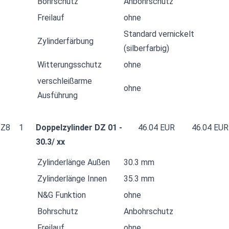
Bohrschutz
Anbohrschutz
Freilauf
ohne
Standard vernickelt
Zylinderfärbung
(silberfarbig)
Witterungsschutz
ohne
verschleißarme
ohne
Ausführung
Z8
1
Doppelzylinder DZ 01 -
46.04 EUR
46.04 EUR
30.3/ xx
Zylinderlänge Außen
30.3 mm
Zylinderlänge Innen
35.3 mm
N&G Funktion
ohne
Bohrschutz
Anbohrschutz
Freilauf
ohne