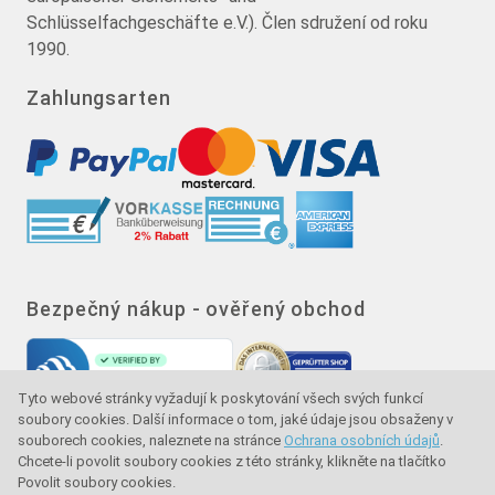
Schlüsselfachgeschäfte e.V.). Člen sdružení od roku
1990.
Zahlungsarten
Bezpečný nákup - ověřený obchod
Tyto webové stránky vyžadují k poskytování všech svých funkcí
soubory cookies. Další informace o tom, jaké údaje jsou obsaženy v
souborech cookies, naleznete na stránce
Ochrana osobních údajů
.
Chcete-li povolit soubory cookies z této stránky, klikněte na tlačítko
Povolit soubory cookies.
Značka kvality - ochrana kupujícího - ochrana