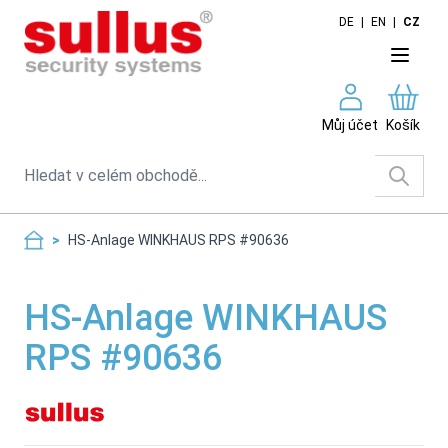
Skip to Content
DE
|
EN
|
CZ
Můj účet
Košík
Search
>
HS-Anlage WINKHAUS RPS #90636
HS-Anlage WINKHAUS
RPS #90636