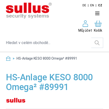
Skip to Content
DE
|
EN
|
CZ
Můj účet
Košík
Search
>
HS-Anlage KESO 8000 Omega² #89991
HS-Anlage KESO 8000
Omega² #89991