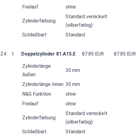
Freilauf
ohne
Standard vernickelt
Zylinderfärbung
(silberfarbig)
Schließbart
Standard
Z4
1
Doppelzylinder 81.A15.E
87.85 EUR
87.85 EUR
Zylinderlänge
30 mm
Außen
Zylinderlänge Innen
30 mm
N&G Funktion
ohne
Freilauf
ohne
Standard vernickelt
Zylinderfärbung
(silberfarbig)
Schließbart
Standard