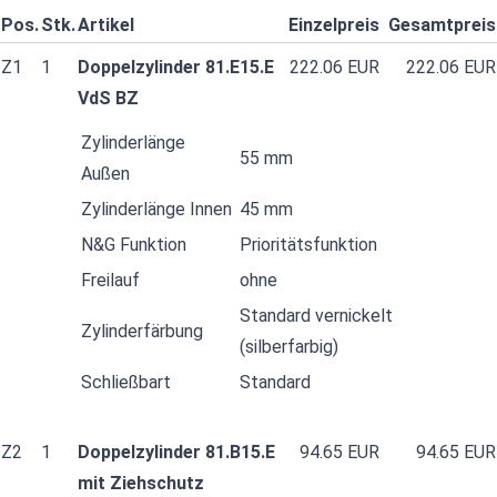
Pos.
Stk.
Artikel
Einzelpreis
Gesamtpreis
Z1
1
Doppelzylinder 81.E15.E
222.06 EUR
222.06 EUR
VdS BZ
Zylinderlänge
55 mm
Außen
Zylinderlänge Innen
45 mm
N&G Funktion
Prioritätsfunktion
Freilauf
ohne
Standard vernickelt
Zylinderfärbung
(silberfarbig)
Schließbart
Standard
Z2
1
Doppelzylinder 81.B15.E
94.65 EUR
94.65 EUR
mit Ziehschutz