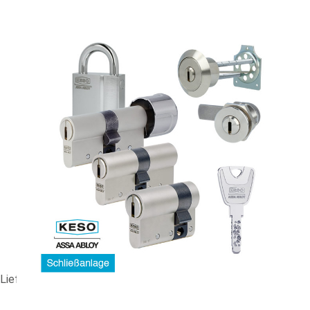
HS-Anlage KESO 8000 Omega² #89991
586,45 €
vč. 19% DPH
,
bez
nákladů na dopravu
-
+
Dodací lhůta: 2-4 Wochen
Porovnat
Lieferzeit ca. 2-4 Wochen