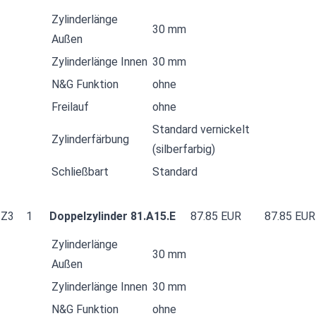
Zylinderlänge
30 mm
Außen
Zylinderlänge Innen
30 mm
N&G Funktion
ohne
Freilauf
ohne
Standard vernickelt
Zylinderfärbung
(silberfarbig)
Schließbart
Standard
Z3
1
Doppelzylinder 81.A15.E
87.85 EUR
87.85 EUR
Zylinderlänge
30 mm
Außen
Zylinderlänge Innen
30 mm
N&G Funktion
ohne