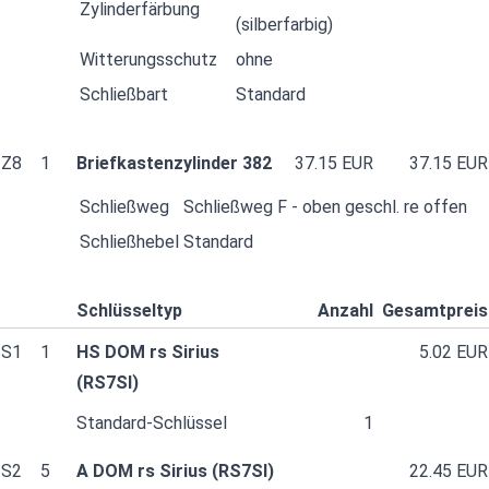
Zylinderfärbung
(silberfarbig)
Witterungsschutz
ohne
Schließbart
Standard
Z8
1
Briefkastenzylinder 382
37.15 EUR
37.15 EUR
Schließweg
Schließweg F - oben geschl. re offen
Schließhebel
Standard
Schlüsseltyp
Anzahl
Gesamtpreis
S1
1
HS DOM rs Sirius
5.02 EUR
(RS7SI)
Standard-Schlüssel
1
S2
5
A DOM rs Sirius (RS7SI)
22.45 EUR