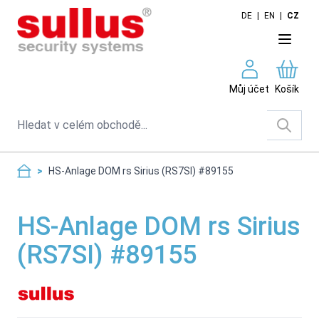
Skip to Content
DE
|
EN
|
CZ
Můj účet
Košík
Search
>
HS-Anlage DOM rs Sirius (RS7SI) #89155
HS-Anlage DOM rs Sirius
(RS7SI) #89155