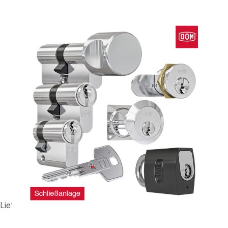
HS-Anlage DOM rs Sirius (RS7SI) #89155
393,35 €
vč. 19% DPH
,
bez
nákladů na dopravu
-
+
Dodací lhůta: 3-4 Wochen
Porovnat
Lieferzeit ca. 3-4 Wochen