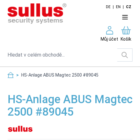
Skip to Content
DE
|
EN
|
CZ
Můj účet
Košík
Search
>
HS-Anlage ABUS Magtec 2500 #89045
HS-Anlage ABUS Magtec
2500 #89045