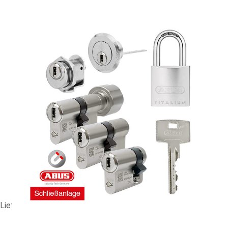
HS-Anlage ABUS Magtec 2500 #89045
464,90 €
vč. 19% DPH
,
bez
nákladů na dopravu
-
+
Dodací lhůta: 3-4 Wochen
Porovnat
Lieferzeit ca. 3-4 Wochen