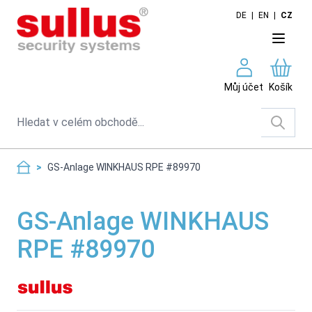
Skip to Content
DE
|
EN
|
CZ
Můj účet
Košík
Search
>
GS-Anlage WINKHAUS RPE #89970
GS-Anlage WINKHAUS
RPE #89970