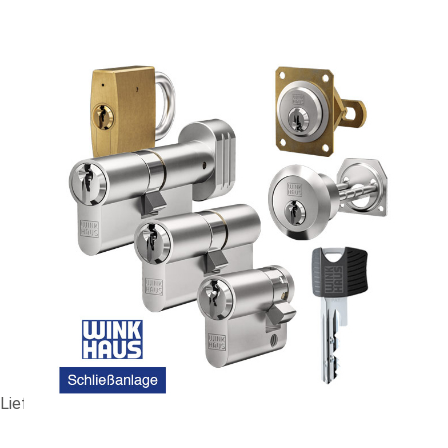
GS-Anlage WINKHAUS RPE #89970
238,13 €
vč. 19% DPH
,
bez
nákladů na dopravu
-
+
Dodací lhůta: 1-2 Wochen
Porovnat
Lieferzeit ca. 1-2 Wochen