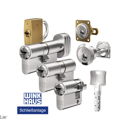
GS-Anlage WINKHAUS N-tra #90571
236,85 €
vč. 19% DPH
,
bez
nákladů na dopravu
-
+
Dodací lhůta: 1-2 Wochen
Porovnat
Lieferzeit ca. 1-2 Wochen