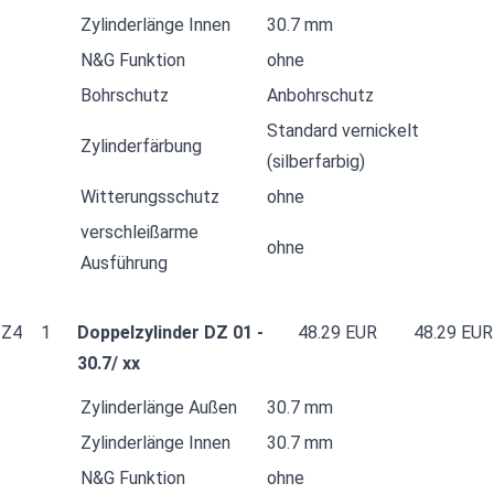
Zylinderlänge Innen
30.7 mm
N&G Funktion
ohne
Bohrschutz
Anbohrschutz
Standard vernickelt
Zylinderfärbung
(silberfarbig)
Witterungsschutz
ohne
verschleißarme
ohne
Ausführung
Z4
1
Doppelzylinder DZ 01 -
48.29 EUR
48.29 EUR
30.7/ xx
Zylinderlänge Außen
30.7 mm
Zylinderlänge Innen
30.7 mm
N&G Funktion
ohne