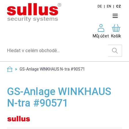
Skip to Content
DE
|
EN
|
CZ
Můj účet
Košík
Search
>
GS-Anlage WINKHAUS N-tra #90571
GS-Anlage WINKHAUS
N-tra #90571