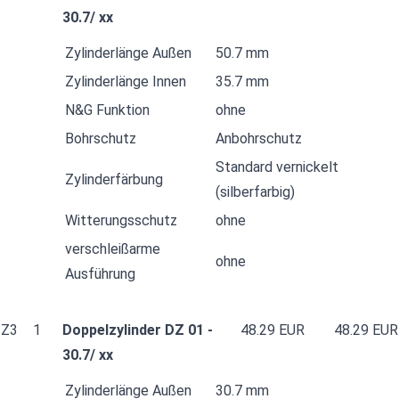
30.7/ xx
Zylinderlänge Außen
50.7 mm
Zylinderlänge Innen
35.7 mm
N&G Funktion
ohne
Bohrschutz
Anbohrschutz
Standard vernickelt
Zylinderfärbung
(silberfarbig)
Witterungsschutz
ohne
verschleißarme
ohne
Ausführung
Z3
1
Doppelzylinder DZ 01 -
48.29 EUR
48.29 EUR
30.7/ xx
Zylinderlänge Außen
30.7 mm