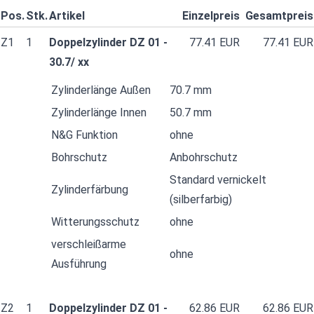
Pos.
Stk.
Artikel
Einzelpreis
Gesamtpreis
Z1
1
Doppelzylinder DZ 01 -
77.41 EUR
77.41 EUR
30.7/ xx
Zylinderlänge Außen
70.7 mm
Zylinderlänge Innen
50.7 mm
N&G Funktion
ohne
Bohrschutz
Anbohrschutz
Standard vernickelt
Zylinderfärbung
(silberfarbig)
Witterungsschutz
ohne
verschleißarme
ohne
Ausführung
Z2
1
Doppelzylinder DZ 01 -
62.86 EUR
62.86 EUR