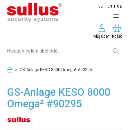
Skip to Content
DE
|
EN
|
CZ
Můj účet
Košík
Search
>
GS-Anlage KESO 8000 Omega² #90295
GS-Anlage KESO 8000
Omega² #90295