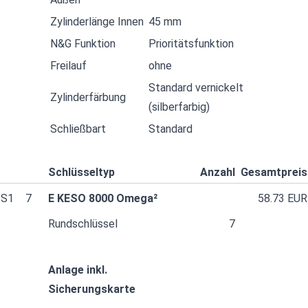
Zylinderlänge Innen
45 mm
N&G Funktion
Prioritätsfunktion
Freilauf
ohne
Standard vernickelt
Zylinderfärbung
(silberfarbig)
Schließbart
Standard
Schlüsseltyp
Anzahl
Gesamtpreis
S1
7
E KESO 8000 Omega²
58.73 EUR
Rundschlüssel
7
Anlage inkl.
Sicherungskarte