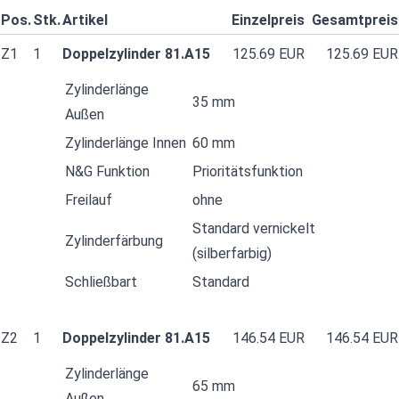
Pos.
Stk.
Artikel
Einzelpreis
Gesamtpreis
Z1
1
Doppelzylinder 81.A15
125.69 EUR
125.69 EUR
Zylinderlänge
35 mm
Außen
Zylinderlänge Innen
60 mm
N&G Funktion
Prioritätsfunktion
Freilauf
ohne
Standard vernickelt
Zylinderfärbung
(silberfarbig)
Schließbart
Standard
Z2
1
Doppelzylinder 81.A15
146.54 EUR
146.54 EUR
Zylinderlänge
65 mm
Außen