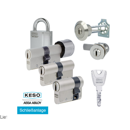
GS-Anlage KESO 8000 Omega² #90295
330,96 €
vč. 19% DPH
,
bez
nákladů na dopravu
-
+
Dodací lhůta: 5-8 Werktage
Porovnat
Lieferzeit ca. 5-8 Werktage