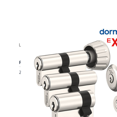
GS-Anlage DORMAKABA expert plus 
Lieferzeit ca. 5-7 Werktage (zzgl. Versand)
Pos.
Stk.
Artikel
Z1
1
Doppelzylinder DZ
Zylinderlänge Außen
45 mm
Zylinderlänge Innen
40 mm
N&G Funktion
beidseitig schließend
Bohrschutz
Standard Bohrschutz
Freilauf
ohne