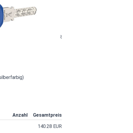
ilberfarbig)
99.89 EUR
99.89 EUR
ilberfarbig)
Anzahl
Gesamtpreis
140.28 EUR