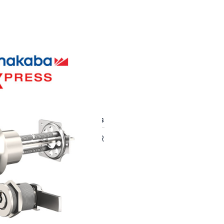
EXPRESS #90197
Einzelpreis
Gesamtpreis
124.91 EUR
124.91 EUR