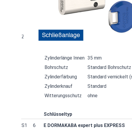
Zylinderfärbung
Standard vernickelt (s
Witterungsschutz
ohne
Z2
1
Knaufzylinder KDZ
Zylinderlänge Außen
25 mm
Zylinderlänge Innen
35 mm
Bohrschutz
Standard Bohrschutz
Zylinderfärbung
Standard vernickelt (s
Zylinderknauf
Standard
Witterungsschutz
ohne
Schlüsseltyp
S1
6
E DORMAKABA expert plus EXPRESS