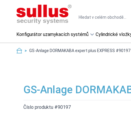
Skip to Content
Search
Konfigurátor uzamykacích systémů
Cylindrické vložk
>
GS-Anlage DORMAKABA expert plus EXPRESS #90197
GS-Anlage DORMAKABA
Číslo produktu #90197