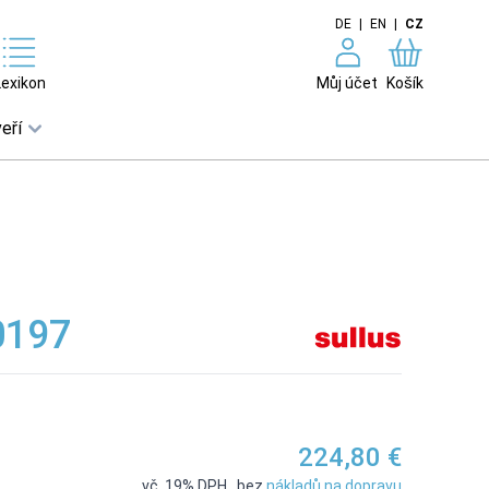
DE
|
EN
|
CZ
Lexikon
Můj účet
Košík
eří
0197
224,80 €
vč. 19% DPH
,
bez
nákladů na dopravu