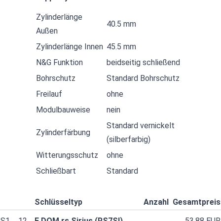
Zylinderlänge
40.5 mm
Außen
Zylinderlänge Innen
45.5 mm
N&G Funktion
beidseitig schließend
Bohrschutz
Standard Bohrschutz
Freilauf
ohne
Modulbauweise
nein
Standard vernickelt
Zylinderfärbung
(silberfarbig)
Witterungsschutz
ohne
Schließbart
Standard
Schlüsseltyp
Anzahl
Gesamtpreis
S1
12
E DOM rs Sirius (RS7SI)
53.88 EUR