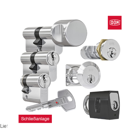
GS-Anlage DOM rs Sirius (RS7SI) #88554
289,24 €
vč. 19% DPH
,
bez
nákladů na dopravu
-
+
Dodací lhůta: 3-4 Wochen
Porovnat
Lieferzeit ca. 3-4 Wochen