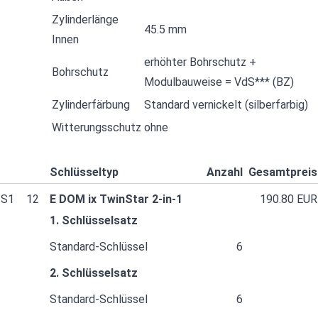
Zylinderlänge
45.5 mm
Innen
erhöhter Bohrschutz +
Bohrschutz
Modulbauweise = VdS*** (BZ)
Zylinderfärbung
Standard vernickelt (silberfarbig)
Witterungsschutz
ohne
Schlüsseltyp
Anzahl
Gesamtpreis
S1
12
E DOM ix TwinStar 2-in-1
190.80 EUR
1. Schlüsselsatz
Standard-Schlüssel
6
2. Schlüsselsatz
Standard-Schlüssel
6