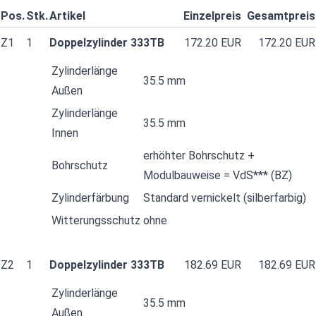
Pos.
Stk.
Artikel
Einzelpreis
Gesamtpreis
Z1
1
Doppelzylinder 333TB
172.20 EUR
172.20 EUR
Zylinderlänge
35.5 mm
Außen
Zylinderlänge
35.5 mm
Innen
erhöhter Bohrschutz +
Bohrschutz
Modulbauweise = VdS*** (BZ)
Zylinderfärbung
Standard vernickelt (silberfarbig)
Witterungsschutz
ohne
Z2
1
Doppelzylinder 333TB
182.69 EUR
182.69 EUR
Zylinderlänge
35.5 mm
Außen