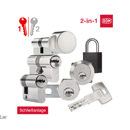
GS-Anlage DOM ix TwinStar 2-in-1 #89302
354,89 €
vč. 19% DPH
,
bez
nákladů na dopravu
-
+
Dodací lhůta: 1-2 Wochen
Porovnat
Lieferzeit ca. 1-2 Wochen