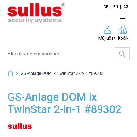
Skip to Content
DE
|
EN
|
CZ
Můj účet
Košík
Search
>
GS-Anlage DOM ix TwinStar 2-in-1 #89302
GS-Anlage DOM ix
TwinStar 2-in-1 #89302