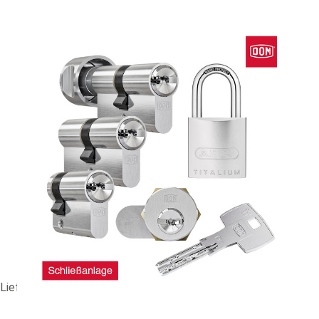
GS-Anlage DOM ix Teco (7TE) #89891
194,66 €
vč. 19% DPH
,
bez
nákladů na dopravu
-
+
Dodací lhůta: 2-3 Wochen
Porovnat
Lieferzeit ca. 2-3 Wochen