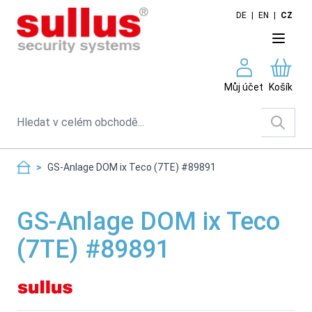
Skip to Content
DE
|
EN
|
CZ
Můj účet
Košík
Search
>
GS-Anlage DOM ix Teco (7TE) #89891
GS-Anlage DOM ix Teco
(7TE) #89891