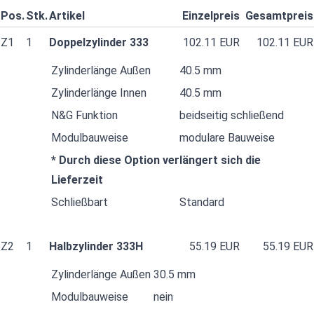
Pos.
Stk.
Artikel
Einzelpreis
Gesamtpreis
Z1
1
Doppelzylinder 333
102.11 EUR
102.11 EUR
Zylinderlänge Außen
40.5 mm
Zylinderlänge Innen
40.5 mm
N&G Funktion
beidseitig schließend
Modulbauweise
modulare Bauweise
* Durch diese Option verlängert sich die
Lieferzeit
Schließbart
Standard
Z2
1
Halbzylinder 333H
55.19 EUR
55.19 EUR
Zylinderlänge Außen
30.5 mm
Modulbauweise
nein