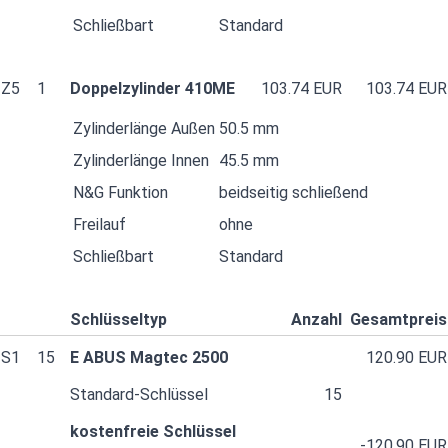
Schließbart
Standard
Z5
1
Doppelzylinder 410ME
103.74 EUR
103.74 EUR
Zylinderlänge Außen
50.5 mm
Zylinderlänge Innen
45.5 mm
N&G Funktion
beidseitig schließend
Freilauf
ohne
Schließbart
Standard
Schlüsseltyp
Anzahl
Gesamtpreis
S1
15
E ABUS Magtec 2500
120.90 EUR
Standard-Schlüssel
15
kostenfreie Schlüssel
-120.90 EUR