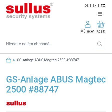
Skip to Content
DE
|
EN
|
CZ
Můj účet
Košík
Search
>
GS-Anlage ABUS Magtec 2500 #88747
GS-Anlage ABUS Magtec
2500 #88747