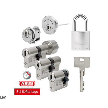
GS-Anlage ABUS Magtec 2500 #88747
565,93 €
vč. 19% DPH
,
bez
nákladů na dopravu
-
+
Dodací lhůta: 3-4 Wochen
Porovnat
Lieferzeit ca. 3-4 Wochen