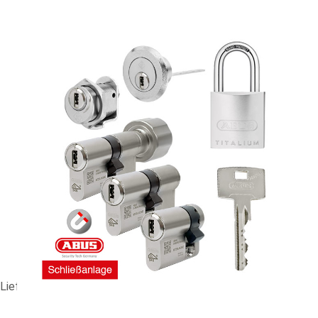
GHS-Anlage ABUS Magtec 2500 #90202
1 768,79 €
vč. 19% DPH
,
bez
nákladů na dopravu
-
+
Dodací lhůta: 3-4 Wochen
Porovnat
Lieferzeit ca. 3-4 Wochen