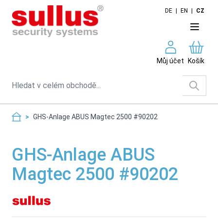
Skip to Content
DE
|
EN
|
CZ
Můj účet
Košík
Search
>
GHS-Anlage ABUS Magtec 2500 #90202
GHS-Anlage ABUS
Magtec 2500 #90202