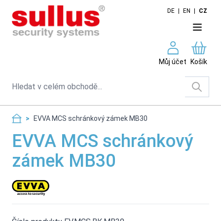
Skip to Content
DE
|
EN
|
CZ
Můj účet
Košík
Search
>
EVVA MCS schránkový zámek MB30
EVVA MCS schránkový
zámek MB30