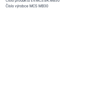
Číslo produktu EV.MCS.BK.MB30
Číslo výrobce MCS MB30