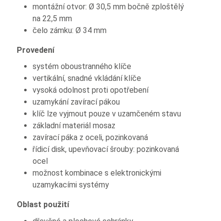
montážní otvor: Ø 30,5 mm bočně zploštělý
na 22,5 mm
čelo zámku: Ø 34 mm
Provedení
systém oboustranného klíče
vertikální, snadné vkládání klíče
vysoká odolnost proti opotřebení
uzamykání zavírací pákou
klíč lze vyjmout pouze v uzamčeném stavu
základní materiál mosaz
zavírací páka z oceli, pozinkovaná
řídicí disk, upevňovací šrouby: pozinkovaná
ocel
možnost kombinace s elektronickými
uzamykacími systémy
Oblast použití