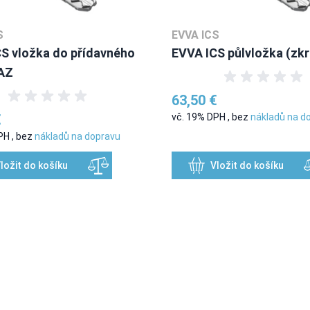
S
EVVA ICS
S vložka do přídavného
EVVA ICS půlvložka (zk
AZ
63,50 €
€
vč. 19% DPH
,
bez
nákladů na d
DPH
,
bez
nákladů na dopravu
ložit do košíku
Vložit do košíku