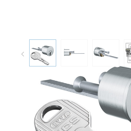
EVVA ICS vložka do přídavného z
View larger image
View larger image
View larger