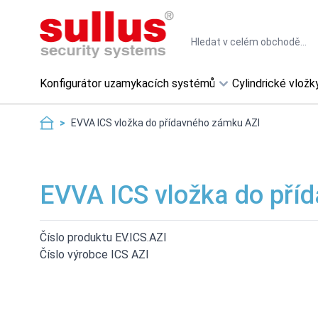
Skip to Content
Search
Konfigurátor uzamykacích systémů
Cylindrické vložk
>
EVVA ICS vložka do přídavného zámku AZI
EVVA ICS vložka do pří
Číslo produktu EV.ICS.AZI
Číslo výrobce ICS AZI