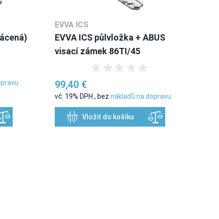
EVVA ICS
rácená)
EVVA ICS půlvložka + ABUS
visací zámek 86TI/45
opravu
99,40 €
vč. 19% DPH
,
bez
nákladů na dopravu
Vložit do košíku