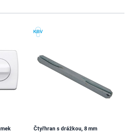
usel navigation using the skip links.
ámek
Čtyřhran s drážkou, 8 mm