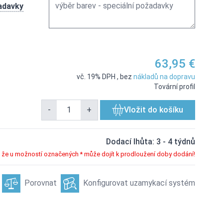
žadavky
63,95 €
age
View larger image
View larger image
View larger image
View larger imag
vč. 19% DPH
,
bez
nákladů na dopravu
Tovární profil
-
+
Vložit do košíku
Dodací lhůta: 3 - 4 týdnů
že u možností označených * může dojít k prodloužení doby dodání!
Porovnat
Konfigurovat uzamykací systém