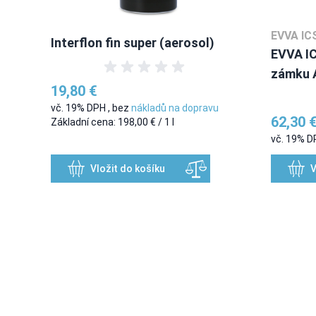
EVVA IC
Interflon fin super (aerosol)
EVVA IC
zámku 
19,80 €
vč. 19% DPH
,
bez
nákladů na dopravu
62,30 
Základní cena:
198,00 €
/ 1 l
vč. 19% 
Vložit do košíku
V