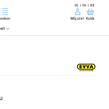
DE
|
EN
|
CZ
Lexikon
Můj účet
Košík
eří
u