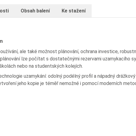
osti
Obsah balení
Ke stažení
em
užívání, ale také možnost plánování, ochrana investice, robustn
ž při plánování lze počítat s dostatečnými rezervami uzamykacího
školách nebo na studentských kolejích.
chnologie uzamykání: odolný podélný profil a nápadný drážkový 
vytvoření jeho kopie je téměř nemožné i pomocí moderních metod