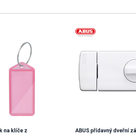
sing the tab key. You can skip the carousel or go straight to caro
k na klíče z
ABUS přídavný dveřní z