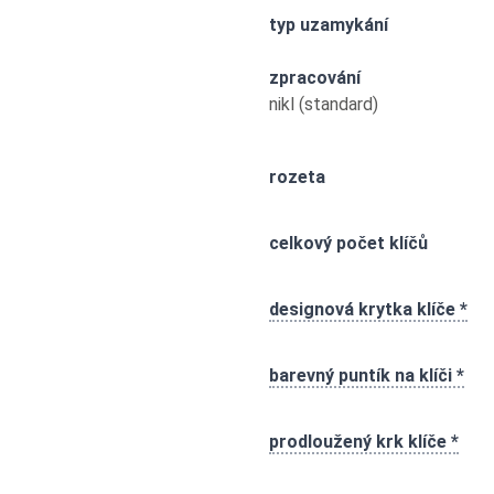
typ uzamykání
zpracování
nikl (standard)
rozeta
celkový počet klíčů
designová krytka klíče *
barevný puntík na klíči *
prodloužený krk klíče *