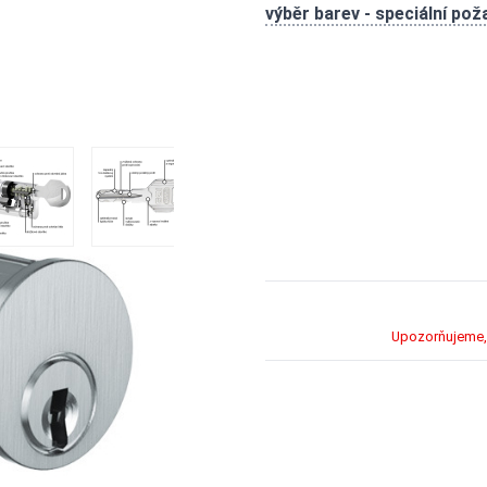
výběr barev - speciální po
ámku AZI
 image
View larger image
View larger image
View larger image
View larger im
Upozorňujeme, 