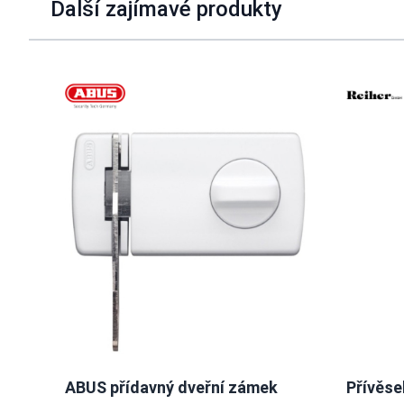
Další zajímavé produkty
Navigating through the elements of the carousel is possible u
Press to skip carousel
ABUS přídavný dveřní zámek
Přívěse