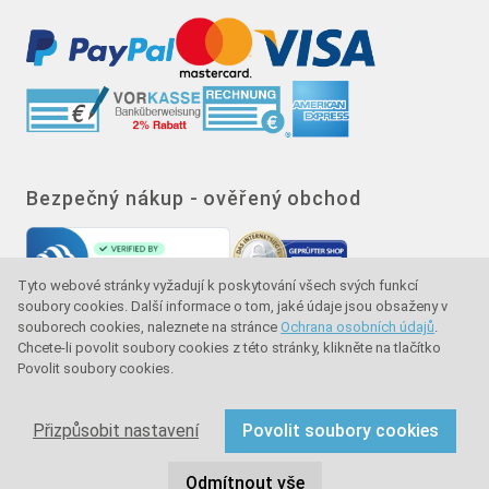
Bezpečný nákup - ověřený obchod
Tyto webové stránky vyžadují k poskytování všech svých funkcí
soubory cookies. Další informace o tom, jaké údaje jsou obsaženy v
souborech cookies, naleznete na stránce
Ochrana osobních údajů
.
Chcete-li povolit soubory cookies z této stránky, klikněte na tlačítko
Povolit soubory cookies.
Značka kvality - ochrana kupujícího - ochrana
spotřebitele
Přizpůsobit nastavení
Povolit soubory cookies
Copyright © 2024 sullus GmbH & Co. KG. Všechna práva
Odmítnout vše