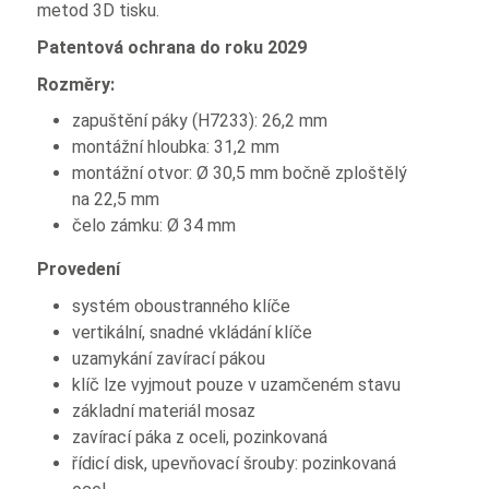
metod 3D tisku.
Patentová ochrana do roku 2029
Rozměry:
zapuštění páky (H7233): 26,2 mm
montážní hloubka: 31,2 mm
montážní otvor: Ø 30,5 mm bočně zploštělý
na 22,5 mm
čelo zámku: Ø 34 mm
Provedení
systém oboustranného klíče
vertikální, snadné vkládání klíče
uzamykání zavírací pákou
klíč lze vyjmout pouze v uzamčeném stavu
základní materiál mosaz
zavírací páka z oceli, pozinkovaná
řídicí disk, upevňovací šrouby: pozinkovaná