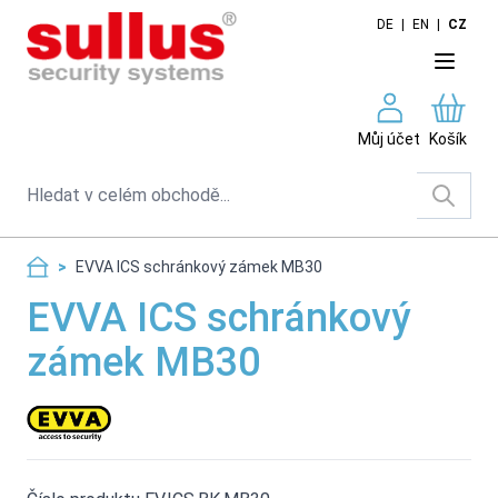
Skip to Content
DE
|
EN
|
CZ
Můj účet
Košík
Search
>
EVVA ICS schránkový zámek MB30
EVVA ICS schránkový
zámek MB30