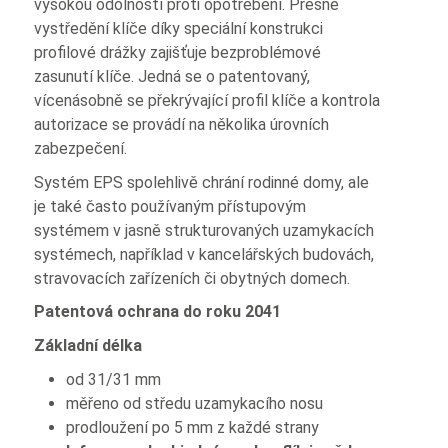
vysokou odolností proti opotřebení. Přesné
vystředění klíče díky speciální konstrukci
profilové drážky zajišťuje bezproblémové
zasunutí klíče. Jedná se o patentovaný,
vícenásobně se překrývající profil klíče a kontrola
autorizace se provádí na několika úrovních
zabezpečení.
Systém EPS spolehlivě chrání rodinné domy, ale
je také často používaným přístupovým
systémem v jasně strukturovaných uzamykacích
systémech, například v kancelářských budovách,
stravovacích zařízeních či obytných domech.
Patentová ochrana do roku 2041
Základní délka
od 31/31 mm
měřeno od středu uzamykacího nosu
prodloužení po 5 mm z každé strany