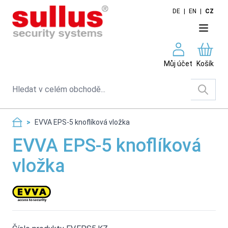
Skip to Content
DE
|
EN
|
CZ
Můj účet
Košík
Search
>
EVVA EPS-5 knoflíková vložka
EVVA EPS-5 knoflíková
vložka