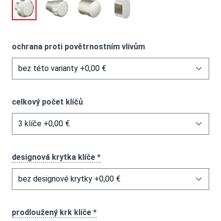
ochrana proti povětrnostním vlivům
celkový počet klíčů
designová krytka klíče *
prodloužený krk klíče *