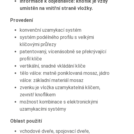
Informace k objednávce: knoflík je vždy
umístěn na vnitřní straně vložky.
Provedení
konvenční uzamykací systém
systém podélného profilu s velkými
klíčovými průřezy
patentovaný, vícenásobně se překrývající
profil klíče
vertikální, snadné vkládání klíče
tělo válce: matně poniklovaná mosaz, jádro
válce: základní materiál mosaz
zvenku je vložka uzamykatelná klíčem,
zevnitř knoflíkem
možnost kombinace s elektronickými
uzamykacími systémy
Oblast použití
vchodové dveře, spojovací dveře,