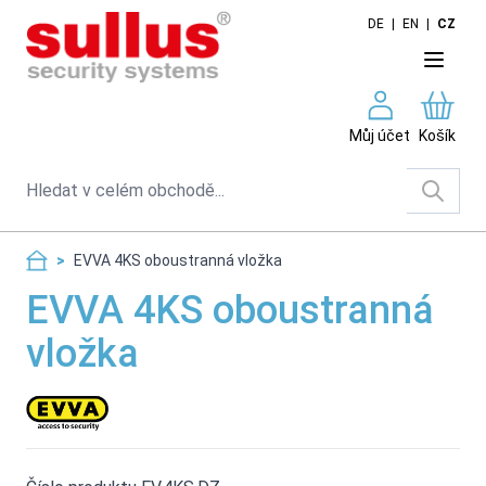
Skip to Content
DE
|
EN
|
CZ
Můj účet
Košík
Search
>
EVVA 4KS oboustranná vložka
EVVA 4KS oboustranná
vložka