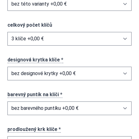
celkový počet klíčů
designová krytka klíče *
barevný puntík na klíči *
prodloužený krk klíče *