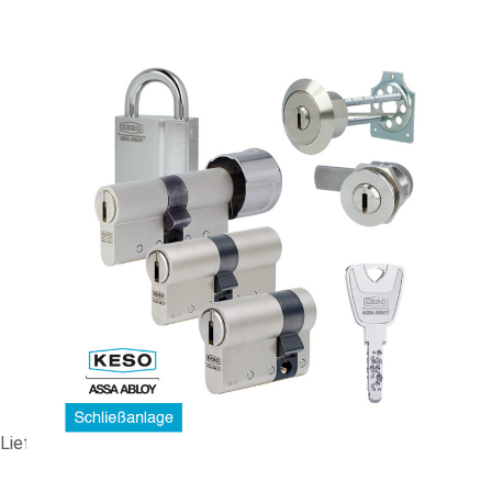
ES-Anlage KESO 8000 Omega² #90442
225,18 €
vč. 19% DPH
,
bez
nákladů na dopravu
-
+
Dodací lhůta: 5-8 Werktage
Porovnat
Lieferzeit ca. 5-8 Werktage