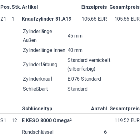
Pos.
Stk.
Artikel
Einzelpreis
Gesamtpreis
Z1
1
Knaufzylinder 81.A19
105.66 EUR
105.66 EUR
Zylinderlänge
45 mm
Außen
Zylinderlänge Innen
40 mm
Standard vernickelt
Zylinderfärbung
(silberfarbig)
Zylinderknauf
E.076 Standard
Schließbart
Standard
Schlüsseltyp
Anzahl
Gesamtpreis
S1
12
E KESO 8000 Omega²
119.52 EUR
Rundschlüssel
6