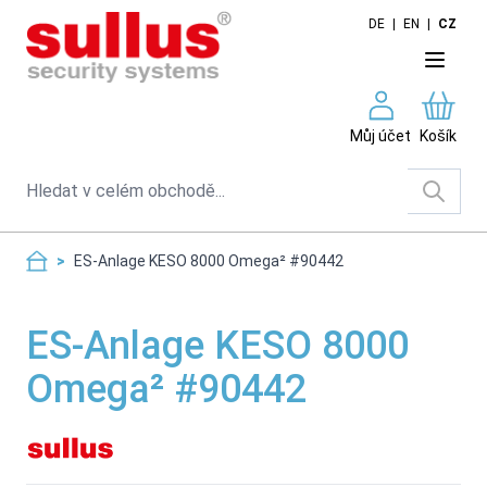
Skip to Content
DE
|
EN
|
CZ
Můj účet
Košík
Search
>
ES-Anlage KESO 8000 Omega² #90442
ES-Anlage KESO 8000
Omega² #90442