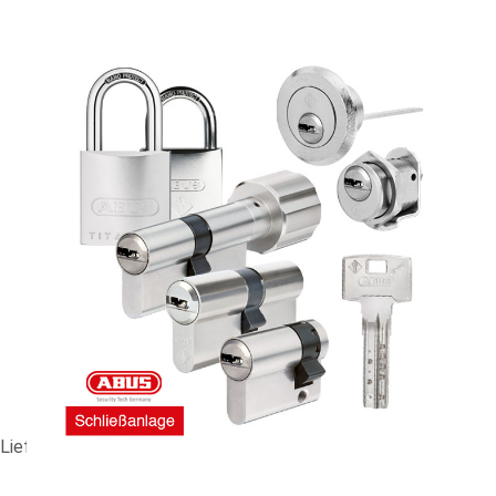
ES-Anlage ABUS Bravus 3000 #81848
61,31 €
vč. 19% DPH
,
bez
nákladů na dopravu
-
+
Dodací lhůta: 2-3 Wochen
Porovnat
Lieferzeit ca. 2-3 Wochen