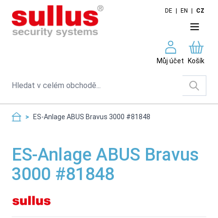
Skip to Content
DE
|
EN
|
CZ
Můj účet
Košík
Search
>
ES-Anlage ABUS Bravus 3000 #81848
ES-Anlage ABUS Bravus
3000 #81848