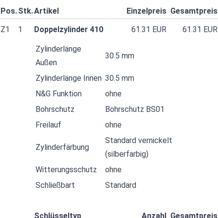
Pos.
Stk.
Artikel
Einzelpreis
Gesamtpreis
Z1
1
Doppelzylinder 410
61.31 EUR
61.31 EUR
Zylinderlänge
30.5 mm
Außen
Zylinderlänge Innen
30.5 mm
N&G Funktion
ohne
Bohrschutz
Bohrschutz BS01
Freilauf
ohne
Standard vernickelt
Zylinderfärbung
(silberfarbig)
Witterungsschutz
ohne
Schließbart
Standard
Schlüsseltyp
Anzahl
Gesamtpreis