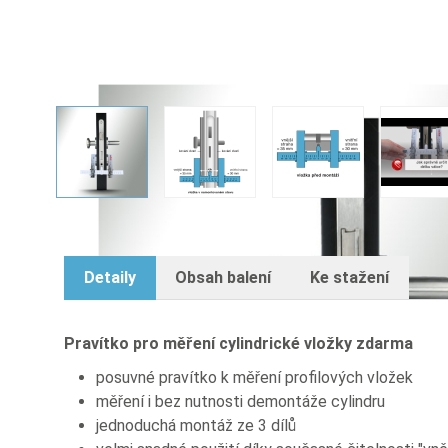
Pravítko pro měření cylindrické vlož
View larger image
View larger image
View larger image
Vie
Detaily
Obsah balení
Ke stažení
Pravítko pro měření cylindrické vložky zdarma
posuvné pravítko k měření profilových vložek
měření i bez nutnosti demontáže cylindru
jednoduchá montáž ze 3 dílů