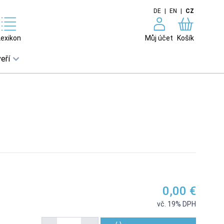
DE
|
EN
|
CZ
Lexikon
Můj účet
Košík
eří
0,00 €
vč. 19% DPH