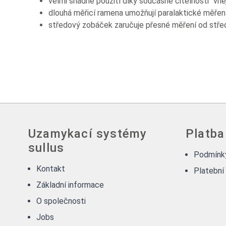
velmi snadné použití díky současné čitelnosti "vnější
dlouhá měřicí ramena umožňují paralaktické měřen
středový zobáček zaručuje přesné měření od stře
Uzamykací systémy
Platba
sullus
Podmínky
Kontakt
Platební
Základní informace
O společnosti
Jobs