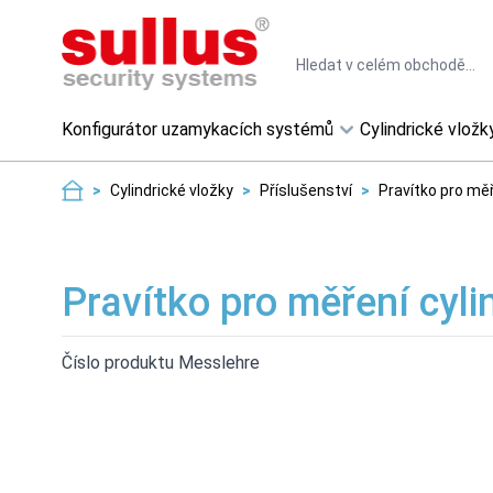
Skip to Content
Search
Konfigurátor uzamykacích systémů
Cylindrické vložk
>
Cylindrické vložky
>
Příslušenství
>
Pravítko pro měř
Pravítko pro měření cyl
Číslo produktu Messlehre