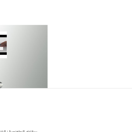
ky sullus
w larger image