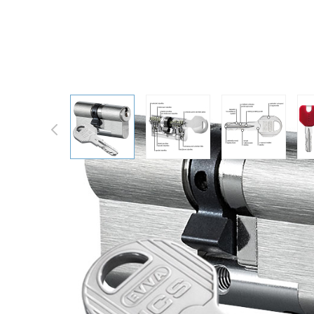
EVVA ICS oboustranná vložka (zk
View larger image
View larger image
View larger