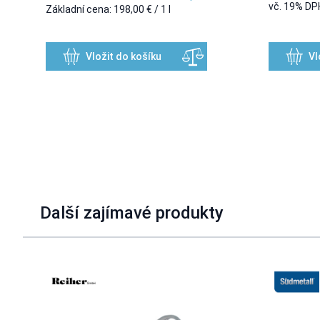
vč. 19% D
Základní cena:
198,00 €
/ 1 l
Vložit do košíku
Vl
Další zajímavé produkty
Navigating through the elements of the carousel is possible u
Press to skip carousel