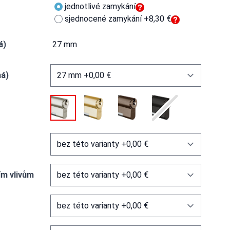
jednotlivé zamykání
sjednocené zamykání +8,30 €
á)
27 mm
ná)
ím vlivům