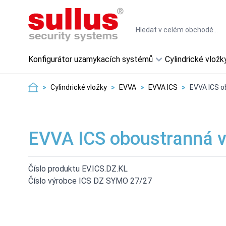
Skip to Content
Search
Konfigurátor uzamykacích systémů
Cylindrické vložk
>
Cylindrické vložky
>
EVVA
>
EVVA ICS
>
EVVA ICS o
EVVA ICS oboustranná v
Číslo produktu EV.ICS.DZ.KL
Číslo výrobce ICS DZ SYMO 27/27