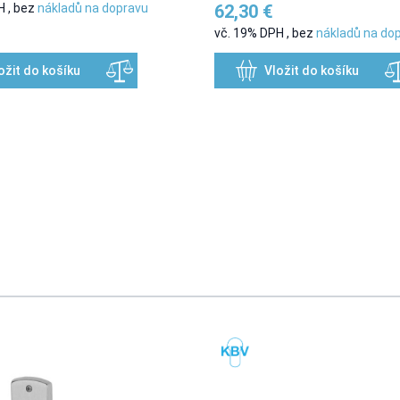
PH
,
bez
nákladů na dopravu
62,30 €
vč. 19% DPH
,
bez
nákladů na do
ožit do košíku
Vložit do košíku
sing the tab key. You can skip the carousel or go straight to caro