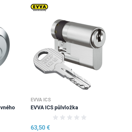
EVVA ICS
avného
EVVA ICS půlvložka
63,50 €