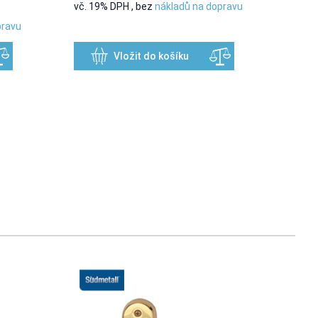
vč. 19% DPH
,
bez
nákladů na dopravu
pravu
Vložit do košíku
usel navigation using the skip links.