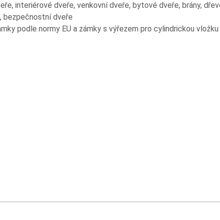
ře, interiérové dveře, venkovní dveře, bytové dveře, brány, dřev
, bezpečnostní dveře
ky podle normy EU a zámky s výřezem pro cylindrickou vložku 
sing the tab key. You can skip the carousel or go straight to caro