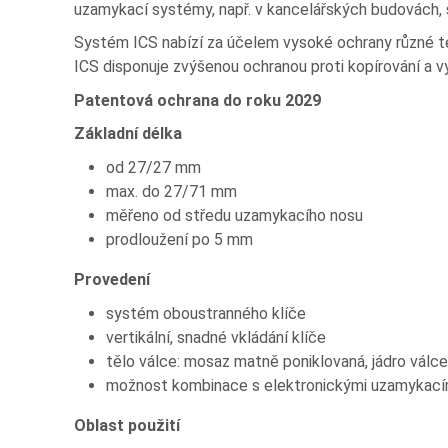
uzamykací systémy, např. v kancelářských budovách, 
Systém ICS nabízí za účelem vysoké ochrany různé te
ICS disponuje zvýšenou ochranou proti kopírování a 
Patentová ochrana do roku 2029
Základní délka
od 27/27 mm
max. do 27/71 mm
měřeno od středu uzamykacího nosu
prodloužení po 5 mm
Provedení
systém oboustranného klíče
vertikální, snadné vkládání klíče
tělo válce: mosaz matně poniklovaná, jádro válce
možnost kombinace s elektronickými uzamykac
Oblast použití