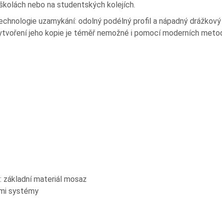
školách nebo na studentských kolejích.
chnologie uzamykání: odolný podélný profil a nápadný drážkový 
vytvoření jeho kopie je téměř nemožné i pomocí moderních metod
: základní materiál mosaz
ími systémy