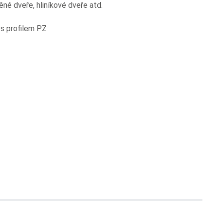
ěné dveře, hliníkové dveře atd.
s profilem PZ
usel navigation using the skip links.