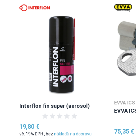
EVVA ICS
Interflon fin super (aerosol)
EVVA ICS
19,80 €
75,35 €
vč. 19% DPH
,
bez
nákladů na dopravu