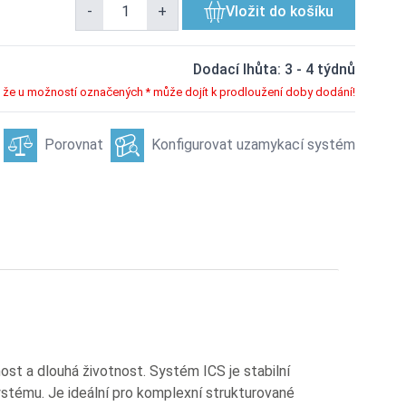
-
+
Vložit do košíku
Dodací lhůta: 3 - 4 týdnů
že u možností označených * může dojít k prodloužení doby dodání!
Porovnat
Konfigurovat uzamykací systém
ost a dlouhá životnost. Systém ICS je stabilní
 systému. Je ideální pro komplexní strukturované