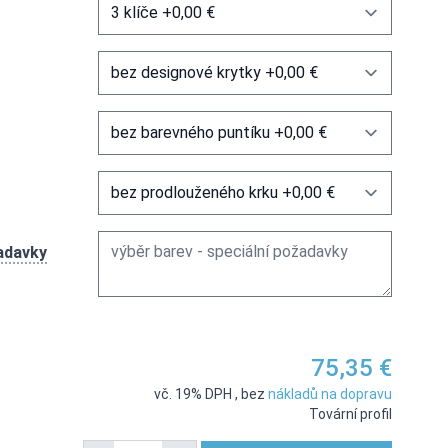
age
View larger image
View larger image
žadavky
75,35 €
vč. 19% DPH
,
bez
nákladů na dopravu
Tovární profil