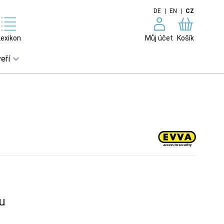
DE
|
EN
|
CZ
Lexikon
Můj účet
Košík
eří
u