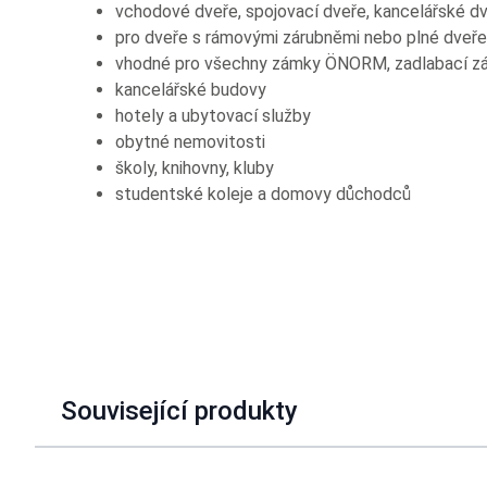
vchodové dveře, spojovací dveře, kancelářské dve
pro dveře s rámovými zárubněmi nebo plné dveře
vhodné pro všechny zámky ÖNORM, zadlabací zám
kancelářské budovy
hotely a ubytovací služby
obytné nemovitosti
školy, knihovny, kluby
studentské koleje a domovy důchodců
Související produkty
Navigating through the elements of the carousel is possible u
Press to skip carousel