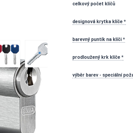
celkový počet klíčů
designová krytka klíče *
rácená)
barevný puntík na klíči *
 image
View larger image
View larger image
View larger image
View larger im
prodloužený krk klíče *
výběr barev - speciální po