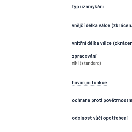
typ uzamykání
vnější délka válce (zkrácen
vnitřní délka válce (zkráce
zpracování
nikl (standard)
havarijní funkce
ochrana proti povětrnostn
odolnost vůči opotřebení