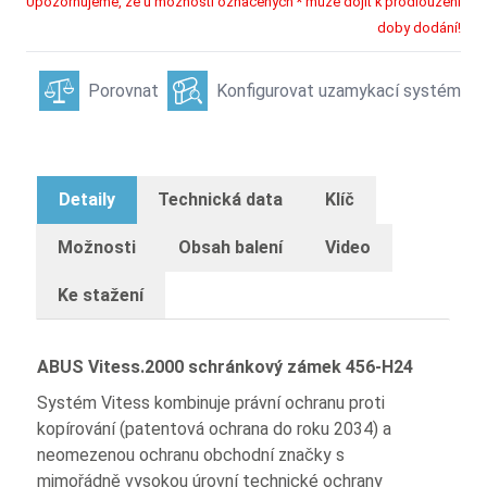
Upozorňujeme, že u možností označených * může dojít k prodloužení
doby dodání!
Porovnat
Konfigurovat uzamykací systém
Detaily
Technická data
Klíč
Možnosti
Obsah balení
Video
Ke stažení
ABUS Vitess.2000 schránkový zámek 456-H24
Systém Vitess kombinuje právní ochranu proti
kopírování (patentová ochrana do roku 2034) a
neomezenou ochranu obchodní značky s
mimořádně vysokou úrovní technické ochrany