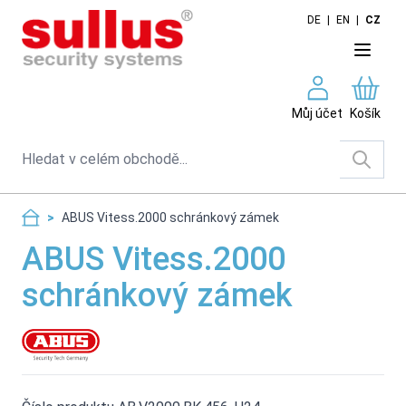
Skip to Content
DE
|
EN
|
CZ
Můj účet
Košík
Search
>
ABUS Vitess.2000 schránkový zámek
ABUS Vitess.2000
schránkový zámek