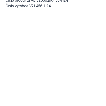
Číslo produktu AB.V2000.BK.456-H24
Číslo výrobce V2L456-H24