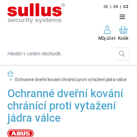
Skip to Content
DE
|
EN
|
CZ
Můj účet
Košík
Search
>
Ochranné dveřní kování chránící proti vytažení jádra válce
Ochranné dveřní kování
chránící proti vytažení
jádra válce