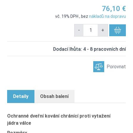
76,10 €
vč. 19% DPH
,
bez
nákladů na dopravu
-
+
Dodací lhůta: 4 - 8 pracovních dní
Porovnat
Detaily
Obsah balení
Ochranné dveřní kování chránící proti vytažení
jádra válce
Rozměry