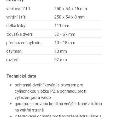
venkovní štít:
250 x 54 x 15 mm
vnitřní štít:
250 x 54 x 8 mm
délka kliky:
111 mm
tloušťka dveří:
52 - 67 mm
předsazení cylindru:
10 - 18 mm
čtyřhran:
10 mm
rozteč:
92 mm
Technická data
ochranné dveřní kování s otvorem pro
cylindrickou vložku PZ a ochranou proti
vytažení jádra válce
garnitura s pevnou koulí na vnější straně a klikou
na vnitřní straně
integrovaná ochrana proti vytažení jádra válce a