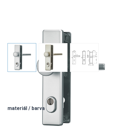
ABUS ochranné dveřní kování s ochranou proti vytažení
jádra válce, F1
View larger image
View larger image
View larger image
Nastavení produktu
materiál / barva