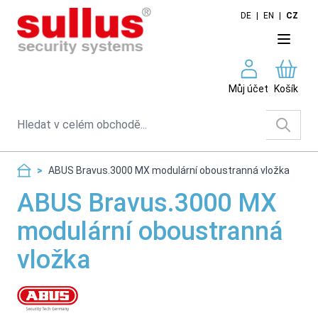
Skip to Content
DE
|
EN
|
CZ
Můj účet
Košík
Search
>
ABUS Bravus.3000 MX modulární oboustranná vložka
ABUS Bravus.3000 MX
modulární oboustranná
vložka